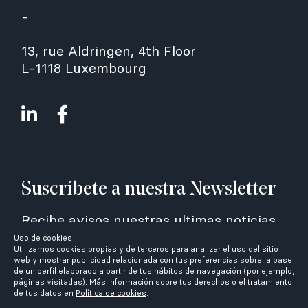
-
13, rue Aldringen, 4th Floor
L-1118 Luxembourg
Suscríbete a nuestra Newsletter
Recibe avisos nuestras ultimas noticias
Uso de cookies
Utilizamos cookies propias y de terceros para analizar el uso del sitio
web y mostrar publicidad relacionada con tus preferencias sobre la base
de un perfil elaborado a partir de tus hábitos de navegación (por ejemplo,
páginas visitadas). Más información sobre tus derechos o el tratamiento
de tus datos en
Política de cookies
.
He leído y acepto la
política de