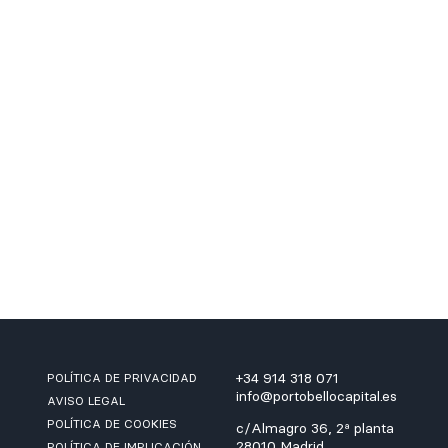
+34 914 318 071
POLÍTICA DE PRIVACIDAD
info@portobellocapital.es
AVISO LEGAL
POLÍTICA DE COOKIES
c/Almagro 36, 2ª planta
28010 Madrid
POLÍTICA DE IMPLICACIÓN