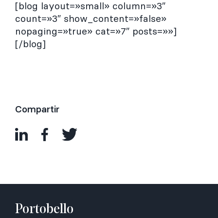
[blog layout=»small» column=»3″
count=»3″ show_content=»false»
nopaging=»true» cat=»7″ posts=»»]
[/blog]
Compartir
Portobello